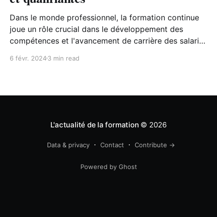
Dans le monde professionnel, la formation continue
joue un rôle crucial dans le développement des
compétences et l'avancement de carrière des salariés
et des entrepreneurs. Maintenant, on se forme tout
6 févr. 2024
3 min read
au long de sa vie professionnelle et, oui le plan de
développement des compétences des entreprises
aide à monter en.
L'actualité de la formation
© 2026
Data & privacy
Contact
Contribute →
Powered by Ghost