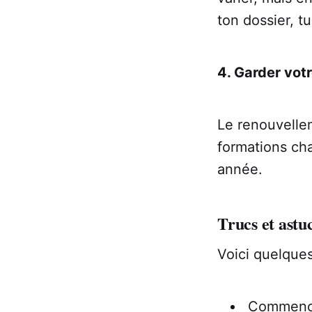
ton dossier, t
4. Garder vot
Le renouvellem
formations ch
année.
Trucs et ast
Voici quelques
Commencez