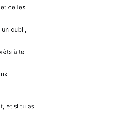
et de les
un oubli,
rêts à te
aux
, et si tu as