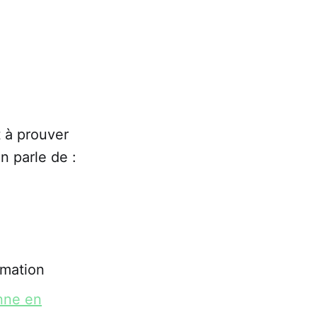
t à prouver
n parle de :
rmation
onne en