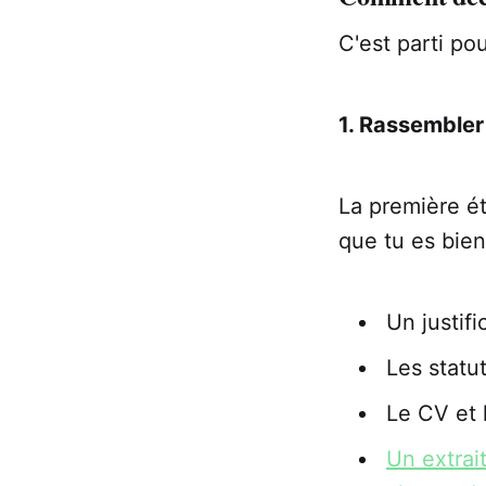
C'est parti po
1. Rassembler
La première ét
que tu es bien
Un justifi
Les statu
Le CV et 
Un extrai