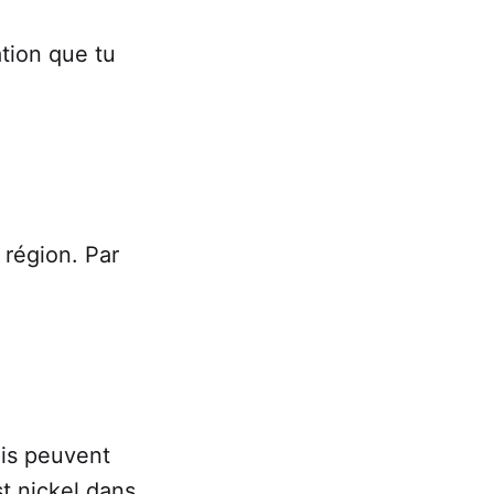
tion que tu
 région. Par
lais peuvent
t nickel dans