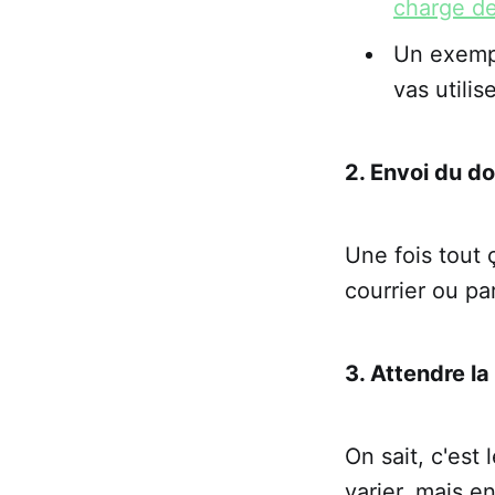
charge de
Un exempl
vas utilis
2. Envoi du do
Une fois tout 
courrier ou par
3. Attendre l
On sait, c'est 
varier, mais e