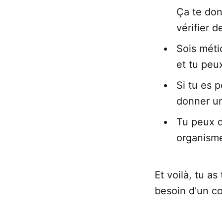
Ça te don
vérifier d
Sois méti
et tu peu
Si tu es p
donner un
Tu peux 
organisme
Et voilà, tu as
besoin d'un co