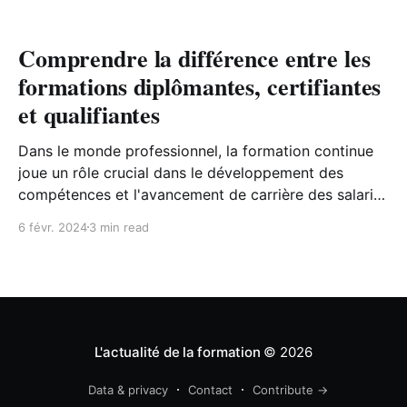
Comprendre la différence entre les
formations diplômantes, certifiantes
et qualifiantes
Dans le monde professionnel, la formation continue
joue un rôle crucial dans le développement des
compétences et l'avancement de carrière des salariés
et des entrepreneurs. Maintenant, on se forme tout
6 févr. 2024
3 min read
au long de sa vie professionnelle et, oui le plan de
développement des compétences des entreprises
aide à monter en.
L'actualité de la formation
© 2026
Data & privacy
Contact
Contribute →