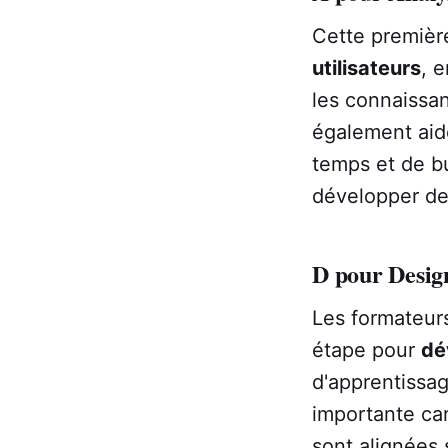
Cette premièr
utilisateurs
, 
les connaissan
également aide
temps et de bu
développer des
D pour Desig
Les formateurs
étape pour
dé
d'apprentissag
importante car
sont alignées 