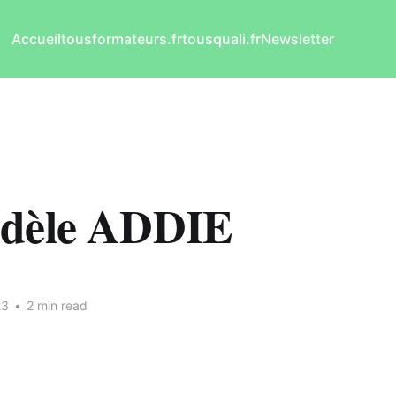
Accueil
tousformateurs.fr
tousquali.fr
Newsletter
dèle ADDIE
23
•
2 min read