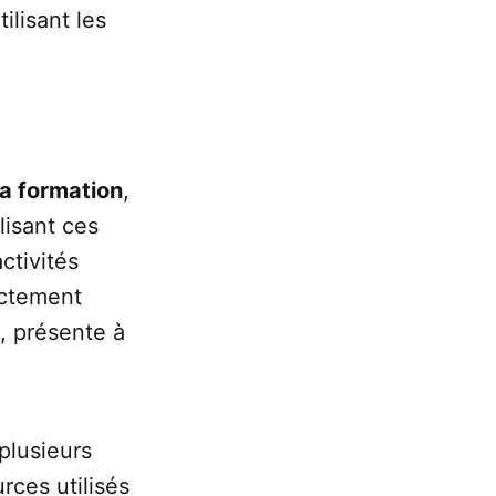
tilisant les
la formation
,
lisant ces
ctivités
ictement
e, présente à
plusieurs
rces utilisés