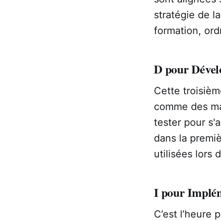
stratégie de l
formation, ord
D pour Déve
Cette troisiè
comme des manu
tester pour s'
dans la premi
utilisées lors 
I pour Implé
C’est l’heure 