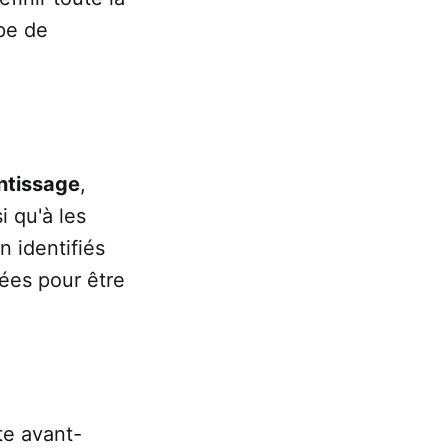
ype de
ntissage
,
 qu'à les
n identifiés
ées pour être
te avant-