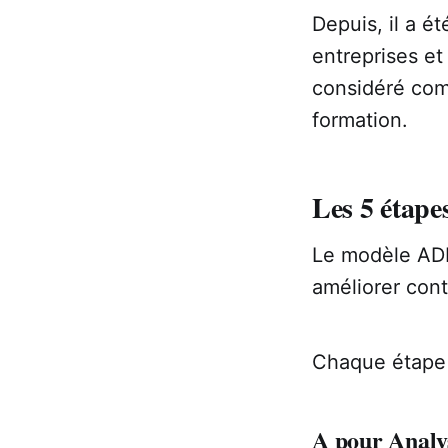
Depuis, il a é
entreprises e
considéré com
formation.
Les 5 étap
Le modèle ADD
améliorer con
Chaque étape v
A pour Analy