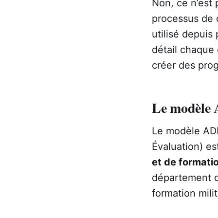
Non, ce n’est 
processus de 
utilisé depuis
détail chaque 
créer des pro
Le modèle 
Le modèle ADD
Évaluation) e
et de formati
département de
formation milit