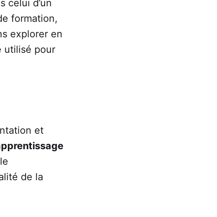
s celui d’un
e formation,
ns explorer en
utilisé pour
tation et
apprentissage
le
lité de la