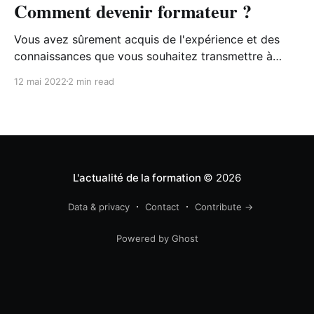
Comment devenir formateur ?
Vous avez sûrement acquis de l'expérience et des
connaissances que vous souhaitez transmettre à
d'autres personnes. Pour ça, rien de tel que de
12 mai 2022
2 min read
devenir formateur indépendant. Mais attention, il
vous faudra d'abord faire quelques démarches
administratives pour pouvoir facturer des formations
professionnelles. Déclarer son activité de formateur
Pour donner des
L'actualité de la formation
© 2026
Data & privacy
Contact
Contribute →
Powered by Ghost